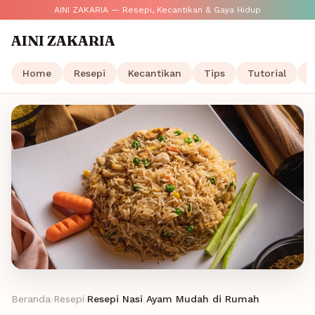
AINI ZAKARIA — Resepi, Kecantikan & Gaya Hidup
AINI ZAKARIA
Home
Resepi
Kecantikan
Tips
Tutorial
G
Beranda
›
Resepi
›
Resepi Nasi Ayam Mudah di Rumah