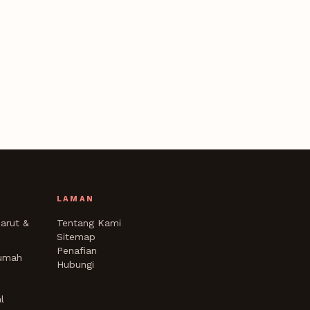
LAMAN
arut &
Tentang Kami
Sitemap
Penafian
Rumah
Hubungi
l