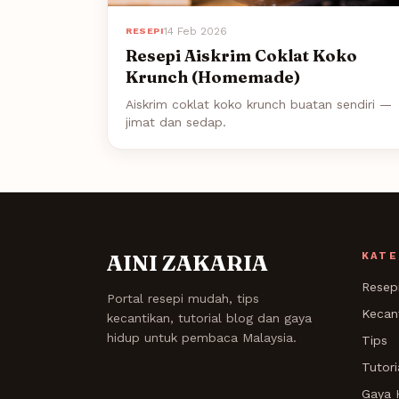
14 Feb 2026
RESEPI
Resepi Aiskrim Coklat Koko
Krunch (Homemade)
Aiskrim coklat koko krunch buatan sendiri —
jimat dan sedap.
AINI ZAKARIA
KATE
Resep
Portal resepi mudah, tips
Kecan
kecantikan, tutorial blog dan gaya
hidup untuk pembaca Malaysia.
Tips
Tutori
Gaya 