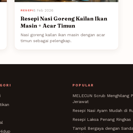
8 Feb 2026
RESEPI
Resepi Nasi Goreng Kailan Ikan
Masin + Acar Timun
Nasi goreng kailan ikan masin dengan acar
timun sebagai pelengkap.
GORI
POPULAR
i
MELECUN Scrub Menghilang P
Jerawat
tikan
Resepi Nasi Ayam Mudah di 
Resepi Laksa Penang Ringkas
al
Tampil Bergaya dengan Sanda
Hidup